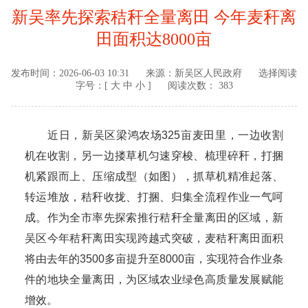
新吴率先探索秸秆全量离田 今年麦秆离
田面积达8000亩
发布时间：
2026-06-03 10:31
来源：
新吴区人民政府
选择阅读
字号：[
大
中
小
]
阅读次数： 383
近日，新吴区梁鸿农场325亩麦田里，一边收割
机在收割，另一边搂草机匀速穿梭、梳理碎秆，打捆
机紧跟而上、压缩成型（如图），抓草机精准起落、
转运堆放，秸秆收拢、打捆、归集全流程作业一气呵
成。作为全市率先探索推行秸秆全量离田的区域，新
吴区今年秸秆离田实现跨越式突破，麦秸秆离田面积
将由去年的3500多亩提升至8000亩，实现符合作业条
件的地块全量离田，为区域农业绿色高质量发展赋能
增效。