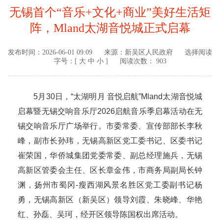
无锡首个“音乐+文化+商业”美好生活矩
阵，Mland太湖音悦城正式启幕
发布时间：
2026-06-01 09:09
来源：
新吴区人民政府
选择阅读
字号：[
大
中
小
]
阅读次数： 903
5月30日，“太湖明月 音悦启航”Mland太湖音悦城
启幕暨无锡交响音乐厅2026启航音乐季启幕活动在无
锡交响音乐厅广场举行。市委常委、宣传部部长李秋
峰，副市长孙玮，无锡高新区党工委书记、区委书记
崔荣国，华侨城集团党委常委、副总经理施兵，无锡
高新区管委会主任、区长章金伟，市商务局副局长钟
渊，扬州市蜀冈-瘦西湖风景名胜区党工委副书记杨
勇，无锡高新区（新吴区）领导刘霞、朱晓峰、华艳
红、孙磊、吴珂，经开区领导陈国权出席活动。