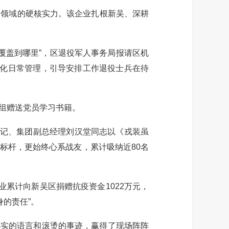
领域的硬核实力。该企业扎根新吴、深耕
覆盖到哪里”，区退役军人事务局报请区机
强化日常管理，引导安排工作退役士兵在待
组赠送党员学习书籍。
记、集团副总经理刘汉堂同志以《戎装虽
标杆，更始终心系战友，累计吸纳近80名
累计向新吴区捐赠抗疫资金1022万元，
身的责任”。
朴实的语言和滚烫的事迹，赢得了现场阵阵