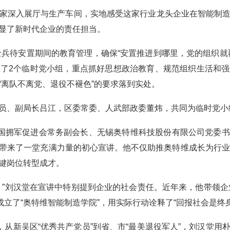
深入展厅与生产车间，实地感受这家行业龙头企业在智能制造
显了新时代企业的责任担当。
兵待安置期间的教育管理，确保“安置推进到哪里，党的组织就
了2个临时党小组，重点抓好思想政治教育、规范组织生活和
“离队不离党、退役不褪色”的要求落到实处。
、副局长吕江，区委常委、人武部政委董炜，共同为临时党小
国拥军促进会常务副会长、无锡奥特维科技股份有限公司党委书
带来了一堂充满力量的初心宣讲。他不仅助推奥特维成长为行业
键岗位转型成才。
刘汉堂在宣讲中特别提到企业的社会责任。近年来，他带领企业
成立了“奥特维智能制造学院”，用实际行动诠释了“回报社会是终
从新吴区“优秀共产党员”到省、市“最美退役军人”，刘汉堂用