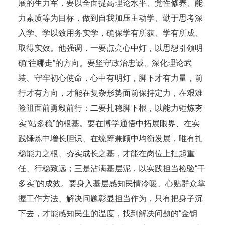
展的生力军，要以全面提高理论水平、党性修养、能
力素质等为目标，做到自我加压主动学、勤于思考深
入学、学以致用务实学，确保学有所获、学有所成、
取得实效。他强调，一要点亮心中灯，以思想引领明
确“往哪走”的方向。要坚守政治忠诚、深化理论武
装、守牢初心使命，心中有明灯，脚下才有力量，前
行才有方向，才能在复杂形势面前保持定力，在艰难
险阻面前勇毅前行；二要扎稳脚下根，以能力锤炼夯
实“站多稳”的根基。要在博学通悟中拓展眼界、在实
践锤炼中增长胆识、在统筹兼顾中均衡发展，唯有扎
稳能力之根、夯实成长之基，才能在岗位上扛起重
任、行稳致远；三是沾满基层泥，以实践担当检验“干
多实”的成效。要身入基层感知民情冷暖、心贴群众掌
握工作方法、解决问题彰显担当作为，只有把身子沉
下去，才能感知民生的温度，找到解决问题的“金钥