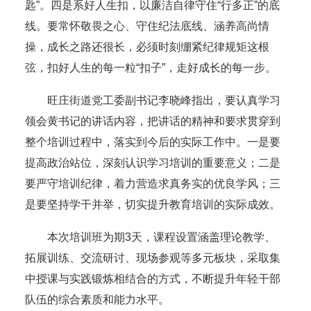
匙”。四是系好人生扣，以廉洁自律守住“行多正”的底
线。要常怀敬畏之心、守住纪法底线、涵养高尚情
操，成长之路还很长，必须时刻绷紧纪律规矩这根
弦，扣好人生的每一粒“扣子”，走好成长的每一步。
旺庄街道党工委副书记李晓峰指出，要认真学习
领会黄书记的讲话内容，把讲话的精神和要求贯穿到
整个培训过程中，落实到今后的实际工作中。一是要
提高政治站位，深刻认识学习培训的重要意义；二是
要严守培训纪律，着力营造求真务实的优良学风；三
是要坚持学干并举，切实提升教育培训的实际成效。
本次培训班为期3天，课程设置涵盖理论教学、
拓展训练、交流研讨、现场参观等多元板块，采取集
中授课与实践锻炼相结合的方式，不断提升年轻干部
队伍的综合素质和能力水平。