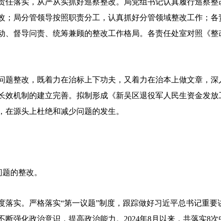
任落实，从严从实抓好巡察整改。局党组书记认真履行巡察整
改；局分管领导按照职责分工，认真抓好分管领域整改工作；各
动、督导问责、统筹兼顾的整改工作格局。各责任处室对照《整
题整改，既着力在治标上下功夫，又着力在治本上做文章，深
长效机制的建立完善。拟制形成《新吴区退役军人民生资金发放
，在源头上杜绝和减少问题的发生。
问题的整改。
实。严格落实“第一议题”制度，跟踪做好习近平总书记重要
断强化政治意识，提高政治能力。2024年8月以来，共落实8