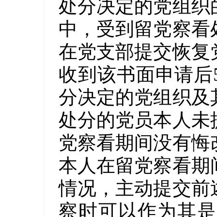
处分决定的党组织
中，受到留党察看
在党支部提交恢复
收到该书面申请后
分决定的党组织及
处分的党员本人未
党察看期间没有悔
本人在留党察看期
情况，主动提交前
察时可以作为其是