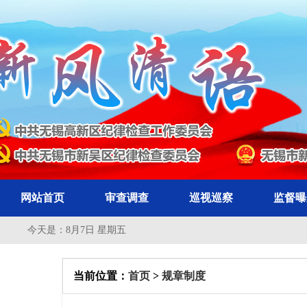
网站首页
审查调查
巡视巡察
监督曝
今天是：
8月7日 星期五
当前位置：
首页
>
规章制度