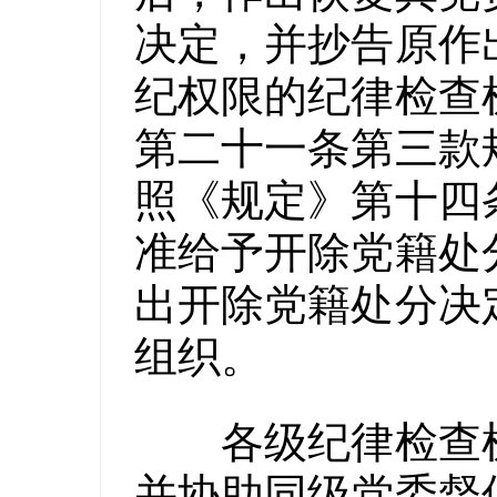
决定，并抄告原作
纪权限的纪律检查
第二十一条第三款
照《规定》第十四
准给予开除党籍处
出开除党籍处分决
组织。
各级纪律检查机
并协助同级党委督