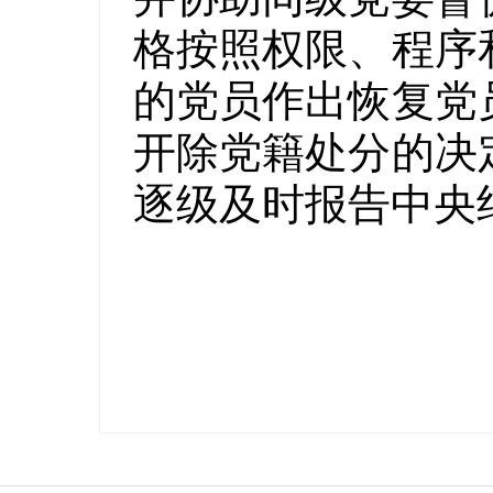
格按照权限、程序
的党员作出恢复党
开除党籍处分的决
逐级及时报告中央