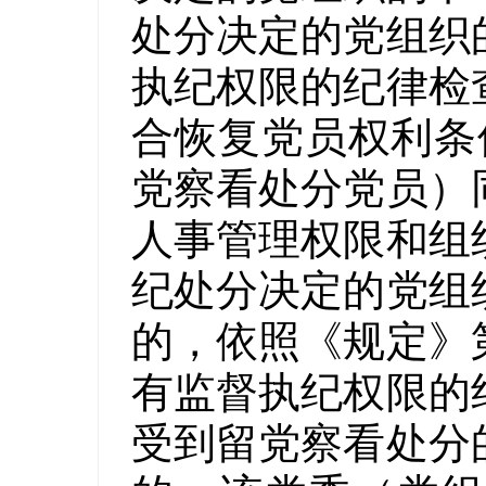
处分决定的党组织
执纪权限的纪律检
合恢复党员权利条
党察看处分党员）
人事管理权限和组
纪处分决定的党组
的，依照《规定》
有监督执纪权限的
受到留党察看处分